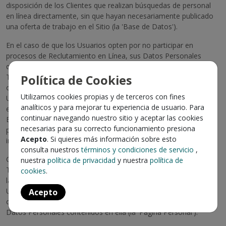
disposición de los Clientes que realizan búsquedas de personal
en línea directamente, sin que hayan necesariamente publicado
una oferta de trabajo en el Sitio (la 'Base de Datos').
En el caso de que los Usuarios opten por no participar en
procesos de Reclutamiento en Línea, sus Datos Personales
quedarán almacenados bajo reserva en la base de datos de
Trabajando.com y sólo serán enviados posteriormente a las
Política de Cookies
ofertas publicadas en el Sitio o a las empresas a las cuales los
Utilizamos cookies propias y de terceros con fines
Usuarios deseen postular, para lo cual estos deberán requerirlo
analíticos y para mejorar tu experiencia de usuario. Para
explícitamente ('Postulación Específica'). La Postulación
continuar navegando nuestro sitio y aceptar las cookies
Específica a una oferta o empresa implicará hacer disponibles al
necesarias para su correcto funcionamiento presiona
potencial empleador todos los Datos Personales del Usuario
Acepto
. Si quieres más información sobre esto
ingresados a Trabajando.com.
consulta nuestros
términos y condiciones de servicio
,
Cuando los Usuarios ingresan sus Datos Personales,
nuestra
política de privacidad
y nuestra
política de
Trabajando.com abre una página personal para cada Usuario en
cookies
.
la cual almacena sus antecedentes, y a la que sólo el mismo
Usuario puede ingresar (con su nombre de usuario y clave) en
Acepto
cada oportunidad que requiera revisar, actualizar o modificar sus
Datos Personales contenidos en ella (la 'Página Personal').